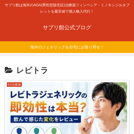
サプリ館は海外のAGA(男性型脱毛症)治療薬フィンペシア・ミノキシジルタブ
レットを最安値で個人輸入代行！
サプリ館公式ブログ
海外のジェネリックを自宅にお取り寄せ！
レビトラ
ED治療薬