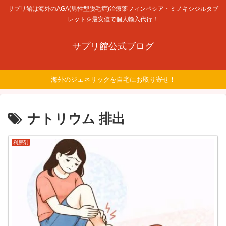
サプリ館は海外のAGA(男性型脱毛症)治療薬フィンペシア・ミノキシジルタブ
レットを最安値で個人輸入代行！
サプリ館公式ブログ
海外のジェネリックを自宅にお取り寄せ！
ナトリウム 排出
利尿剤