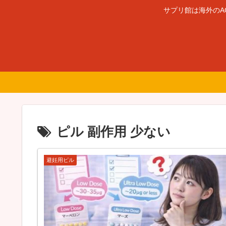
サプリ館は海外のA
ピル 副作用 少ない
避妊用ピル