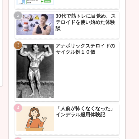
30代で筋トレに目覚め、ス
テロイドを使い始めた体験
談
アナボリックステロイドの
サイクル例１０個
「人前が怖くなくなった」
インデラル服用体験記