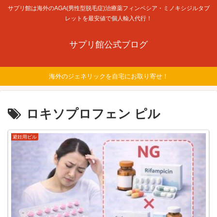
サプリ館は海外のAGA(男性型脱毛症)治療薬フィンペシア・ミノキシジルタブ
レットを最安値で個人輸入代行！
サプリ館公式ブログ
海外のジェネリックを自宅にお取り寄せ！
ロキソプロフェン ピル
避妊用ピル