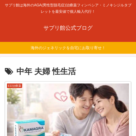
サプリ館は海外のAGA(男性型脱毛症)治療薬フィンペシア・ミノキシジルタブ
レットを最安値で個人輸入代行！
サプリ館公式ブログ
海外のジェネリックを自宅にお取り寄せ！
中年 夫婦 性生活
ED治療薬