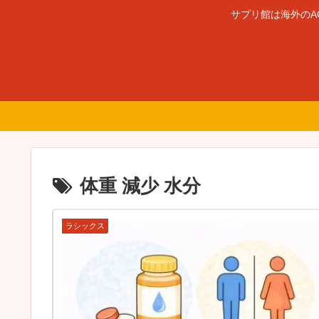
サプリ館は海外のA
体重 減少 水分
ラシックス