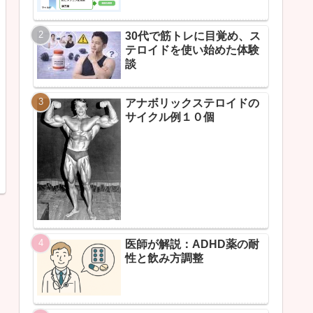
30代で筋トレに目覚め、ス
テロイドを使い始めた体験
談
アナボリックステロイドの
サイクル例１０個
医師が解説：ADHD薬の耐
性と飲み方調整