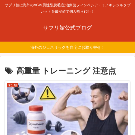
サプリ館は海外のAGA(男性型脱毛症)治療薬フィンペシア・ミノキシジルタブ
レットを最安値で個人輸入代行！
サプリ館公式ブログ
海外のジェネリックを自宅にお取り寄せ！
高重量 トレーニング 注意点
未分類