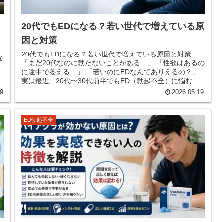
20代でもEDになる？若い世代で増えている原
因と対策
ま
20代でもEDになる？若い世代で増えている原因と対策
「まだ20代なのに勃たないことがある…」 「性欲はあるの
に途中で萎える…」 「若いのにEDなんてありえるの？」
実は最近、20代〜30代前半でもED（勃起不全）に悩む男
性はかなり増...
19
2026.05.19
ED勃起不全