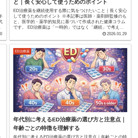
と｜長く安心して使うためのポイント
ED治療薬を継続使用する際に気をつけたいこと｜長く安心
年
して使うためのポイント ※本記事は医師・薬剤師監修のも
代
と、医学的・薬学的知見に基づいて作成された健康コラム
です。 ED治療薬は「一時的」ではなく「継続」で考える
人が増えている ED治療薬...
30
2026.01.29
ED治療薬
年代別に考えるED治療薬の選び方と注意点｜
年齢ごとの特徴を理解する
を
年代別に考えるED治療薬の選び方と注意点｜年齢ごとの特