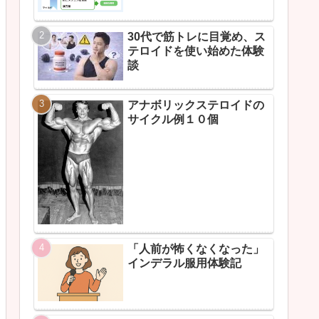
30代で筋トレに目覚め、ス
テロイドを使い始めた体験
談
アナボリックステロイドの
サイクル例１０個
「人前が怖くなくなった」
インデラル服用体験記