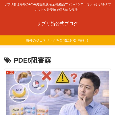
サプリ館は海外のAGA(男性型脱毛症)治療薬フィンペシア・ミノキシジルタブ
レットを最安値で個人輸入代行！
サプリ館公式ブログ
海外のジェネリックを自宅にお取り寄せ！
PDE5阻害薬
ED薬