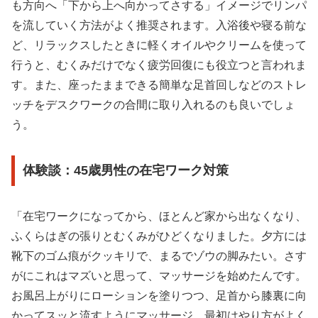
も方向へ「下から上へ向かってさする」イメージでリンパ
を流していく方法がよく推奨されます。入浴後や寝る前な
ど、リラックスしたときに軽くオイルやクリームを使って
行うと、むくみだけでなく疲労回復にも役立つと言われま
す。また、座ったままできる簡単な足首回しなどのストレ
ッチをデスクワークの合間に取り入れるのも良いでしょ
う。
体験談：45歳男性の在宅ワーク対策
「在宅ワークになってから、ほとんど家から出なくなり、
ふくらはぎの張りとむくみがひどくなりました。夕方には
靴下のゴム痕がクッキリで、まるでゾウの脚みたい。さす
がにこれはマズいと思って、マッサージを始めたんです。
お風呂上がりにローションを塗りつつ、足首から膝裏に向
かってスッと流すようにマッサージ。最初はやり方がよく