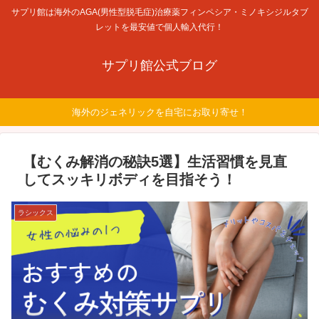
サプリ館は海外のAGA(男性型脱毛症)治療薬フィンペシア・ミノキシジルタブ
レットを最安値で個人輸入代行！
サプリ館公式ブログ
海外のジェネリックを自宅にお取り寄せ！
【むくみ解消の秘訣5選】生活習慣を見直
してスッキリボディを目指そう！
ラシックス