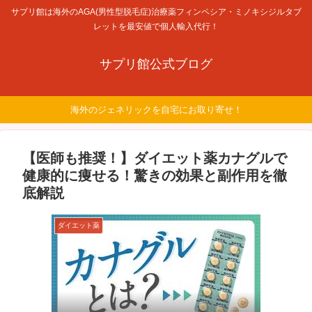
サプリ館は海外のAGA(男性型脱毛症)治療薬フィンペシア・ミノキシジルタブ
レットを最安値で個人輸入代行！
サプリ館公式ブログ
海外のジェネリックを自宅にお取り寄せ！
【医師も推奨！】ダイエット薬カナグルで
健康的に痩せる！驚きの効果と副作用を徹
底解説
ダイエット薬