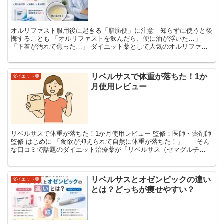
オルリファスト服用後に起きる「脂肪便」に注意｜知らずに使うと後
悔することも 「オルリファストを飲んだら、便に油が浮いた…」
「下着が汚れて焦った…」 ダイエット薬として人気のオルリファス
トですが、使用後に起きる“脂肪便”に驚く人はかなり...
リベルサスで体重が落ちた！1か
ダイエット薬
月使用レビュー
リベルサスで体重が落ちた！1か月使用レビュー 監修：医師・薬剤師
監修 はじめに 「食欲が抑えられて自然に体重が落ちた！」――そん
な口コミで話題のダイエット治療薬が「リベルサス（セマグルチ
ド）」です。糖尿病治療薬として開発されたGLP-1受...
リベルサスとオゼンピックの違い
ダイエット薬
とは？どっちが痩せやすい？