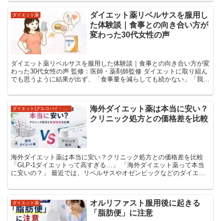
ダイエット薬リベルサスを服用し
ダイエット薬
た体験談｜食事との向き合い方が
変わった30代女性の声
ダイエット薬リベルサスを服用した体験談｜食事との向き合い方が変
わった30代女性の声 監修：医師・薬剤師監修 ダイエットに取り組ん
でも思うように結果が出ず、「食事量を減らしても続かない」「我慢
がストレスになる」と感じた経験がある人は少なく...
海外ダイエット薬は本当に安い？
ダイエット(グルコバイ・スリメックス・シブトラミン)
クリニック処方との価格差を比較
海外ダイエット薬は本当に安い？クリニック処方との価格差を比較
「GLP-1ダイエットって高すぎる…」 「海外ダイエット薬って本当
に安いの？」 最近では、リベルサスやオゼンピックなどのダイエッ
ト薬がSNSでも話題になっています。 しかし...
オルリファスト服用後に起きる
ダイエット薬
「脂肪便」に注意