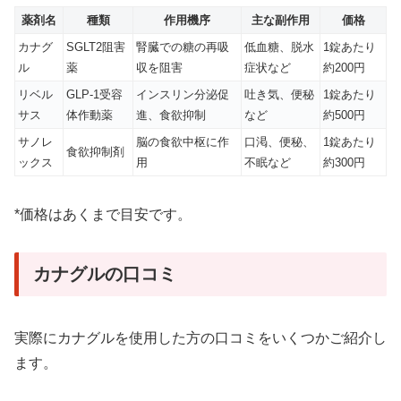
薬剤名
種類
作用機序
主な副作用
価格
カナグ
SGLT2阻害
腎臓での糖の再吸
低血糖、脱水
1錠あたり
ル
薬
収を阻害
症状など
約200円
リベル
GLP-1受容
インスリン分泌促
吐き気、便秘
1錠あたり
サス
体作動薬
進、食欲抑制
など
約500円
サノレ
脳の食欲中枢に作
口渇、便秘、
1錠あたり
食欲抑制剤
ックス
用
不眠など
約300円
*価格はあくまで目安です。
カナグルの口コミ
実際にカナグルを使用した方の口コミをいくつかご紹介し
ます。