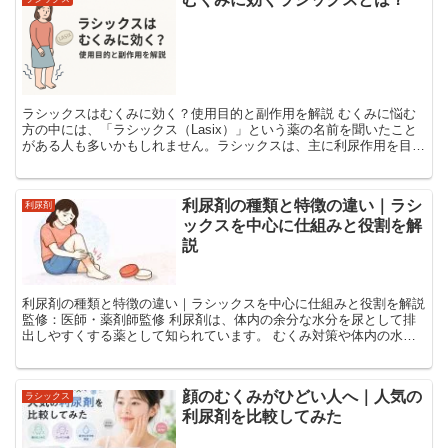
ラシックスはむくみに効く？使用目的と副作用を解説 むくみに悩む
方の中には、「ラシックス（Lasix）」という薬の名前を聞いたこと
がある人も多いかもしれません。ラシックスは、主に利尿作用を目的
として処方される医薬品で、体内の余分な水分を排出...
利尿剤の種類と特徴の違い｜ラシ
利尿剤
ックスを中心に仕組みと役割を解
説
利尿剤の種類と特徴の違い｜ラシックスを中心に仕組みと役割を解説
監修：医師・薬剤師監修 利尿剤は、体内の余分な水分を尿として排
出しやすくする薬として知られています。 むくみ対策や体内の水分
調整で名前を耳にすることもありますが、 実際には...
顔のむくみがひどい人へ｜人気の
ラシックス
利尿剤を比較してみた