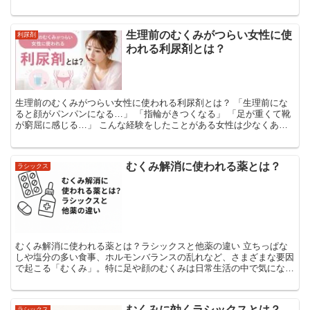
い…」 そんな悩みを持つ人はかなり多いです。 む...
生理前のむくみがつらい女性に使
利尿剤
われる利尿剤とは？
生理前のむくみがつらい女性に使われる利尿剤とは？ 「生理前にな
ると顔がパンパンになる…」 「指輪がきつくなる」 「足が重くて靴
が窮屈に感じる…」 こんな経験をしたことがある女性は少なくあり
ません。 特に生理前は、体重が1〜3kg程度...
むくみ解消に使われる薬とは？
ラシックス
むくみ解消に使われる薬とは？ラシックスと他薬の違い 立ちっぱな
しや塩分の多い食事、ホルモンバランスの乱れなど、さまざまな要因
で起こる「むくみ」。特に足や顔のむくみは日常生活の中で気になり
やすく、放置すると不快感や健康リスクにつながることもあ...
むくみに効くラシックスとは？
ラシックス