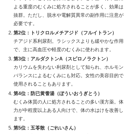
よる重度のむくみに処方されることが多く、効果は
抜群。ただし、脱水や電解質異常の副作用に注意が
必要です。
第2位：トリクロルメチアジド（フルイトラン）
チアジド系利尿剤。ラシックスよりも緩やかな作用
で、主に高血圧や軽度のむくみに使われます。
第3位：アルダクトンA（スピロノラクトン）
カリウムを失わない利尿剤として知られ、ホルモン
バランスによるむくみにも対応。女性の美容目的で
使用されることもあります。
第4位：防已黄耆湯（ぼういおうぎとう）
むくみ体質の人に処方されることの多い漢方薬。体
力が中程度以上ある人向けで、体の水はけを改善し
ます。
第5位：五苓散（ごれいさん）