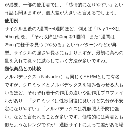
が必要。一部の使用者では、「感情的になりやすい」とい
う話も聞きますが、個人差が大きいと言えるでしょう。
使用例
:
サイクル直後の2週間〜4週間ほど、例えば「Day 1〜3は
50mg朝晩」「それ以降は50mgを1週間、また1週間は
25mgで様子を見つつやめる」というパターンなどが典
型。サイクルの強さや長さにもよりますが、最初に高めの
量を入れて徐々に減らしていく方法が多いですね。
類似商品との比較
:
ノルバデックス（Nolvadex）も同じくSERMとして有名
ですが、クロミッドとノルバデックスを組み合わせる人も
いるほど。それぞれ若干の作用の違いや副作用プロファイ
ルがあり、「クロミッドは性欲回復に良いけど気分が不安
定になりやすい」「ノルバデックスは乳腺肥大予防に強
い」などと言われることが多いです。価格的には両者とも
似たようなレンジですが、通販サイトによって差がある場