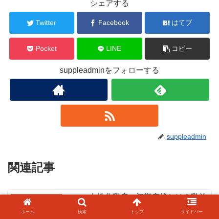
シェアする
Twitter
Facebook
はてブ
Pocket
LINE
コピー
suppleadminをフォローする
suppleadmin
関連記事
女性化乳房の初期症状とは？乳首
アナボリックステロイド
の痛みやしこりが出る仕組み
ホーム
検索
トップ
サイドバー