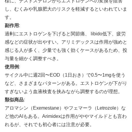
様に、テストステロンからエストロゲンへの変換を阻害
し、むくみや乳腺肥大のリスクを軽減するといわれていま
す。
副作用
:
過剰にエストロゲンを下げると関節痛、 libido低下、疲労
感などの症状が出やすい。アリミデックスは作用が強めと
感じる人が多く、少量でも強く効くケースがあるため、投
与量を細かく調整すべき。
使用例
:
サイクル中に週2回〜EOD（1日おき）で0.5〜1mgを使う
など、さまざまなパターンがある。エストロゲンが下がり
すぎないよう血液検査を挟みながら調整するのが理想。
類似商品
:
アロマシン（Exemestane）やフェマーラ（Letrozole）な
ど他のAIもある。Arimidexは作用がややマイルドとも言わ
れるが、それでも初心者には注意が必要。