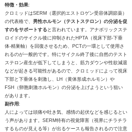
特徴・効果
:
クロミッドはSERM（選択的エストロゲン受容体調節薬）
の代表格で、
男性ホルモン（テストステロン）の分泌を促
すのをサポートする
と言われています。アナボリックステ
ロイドのサイクル後に抑制されたHPTA（視床下部-下垂
体-精巣軸）を回復させるため、PCTの一環として使用さ
れるのが一般的です。特にサイクル終了後に自然のテスト
ステロン産生が低下してしまうと、筋力ダウンや性欲減退
などが起きる可能性があるので、クロミッドによって視床
下部と下垂体を刺激し、LH（黄体形成ホルモン）や
FSH（卵胞刺激ホルモン）の分泌を上げようという狙い
があります。
副作用
:
人によっては頭痛や吐き気、感情の起伏などを感じるとい
う声があります。SERM特有の視覚障害（視界にチラチラ
するものが見える等）が出るケースも報告されるので注意