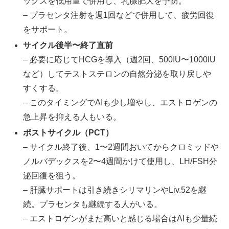
ックスを低用量で併用し、乳腺肥大を予防。
– プラセンタ注射を週1回などで併用して、疲労回復
をサポート。
サイクル後半〜終了直前
– 必要に応じてHCGを導入（週2回、500IU〜1000IU
など）してテストステロンの自然分泌を取り戻しや
すくする。
– このタイミングでAIも少し増やし、エストロゲンの
急上昇を抑える人もいる。
ポストサイクル（PCT）
– サイクル終了後、1〜2週間おいてからクロミッドや
ノルバデックスを2〜4週間かけて使用し、LH/FSH分
泌回復を狙う。
– 肝臓サポートは引き続きシリマリンやLiv.52を継
続。プラセンタも継続する人がいる。
– エストロゲンがまだ高いと感じる場合はAIも少量続