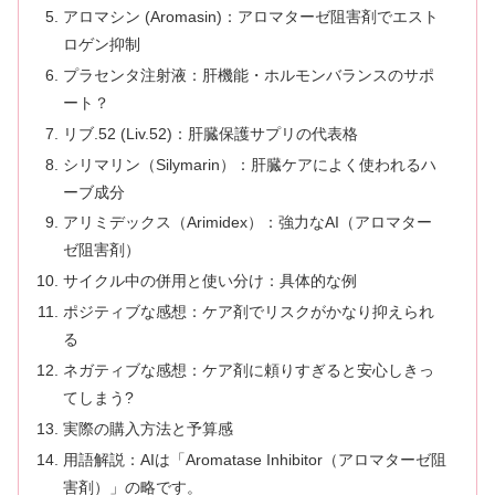
アロマシン (Aromasin)：アロマターゼ阻害剤でエスト
ロゲン抑制
プラセンタ注射液：肝機能・ホルモンバランスのサポ
ート？
リブ.52 (Liv.52)：肝臓保護サプリの代表格
シリマリン（Silymarin）：肝臓ケアによく使われるハ
ーブ成分
アリミデックス（Arimidex）：強力なAI（アロマター
ゼ阻害剤）
サイクル中の併用と使い分け：具体的な例
ポジティブな感想：ケア剤でリスクがかなり抑えられ
る
ネガティブな感想：ケア剤に頼りすぎると安心しきっ
てしまう?
実際の購入方法と予算感
用語解説：AIは「Aromatase Inhibitor（アロマターゼ阻
害剤）」の略です。