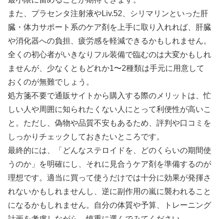
また、プラセンタ注射液やLiv.52、シリマリンといった肝
臓・体力サポート系のケア剤を上手に取り入れれば、肝臓
や消化器への負担、疲労感を軽減できるかもしれません。
全くの初心者がいきなりフル装備で臨むのは大変かもしれ
ませんが、少なくともどれか1〜2種類は手元に用意して
おくのが無難でしょう。
処方箋不要で通販サイトから購入する際のメリットは、忙
しい人や周囲に知られたくない人にとって利便性が高いこ
と。ただし、偽物や品質不安もあるため、評判や口コミを
しっかりチェックしておきたいところです。
最終的には、「どんなステロイドを、どのくらいの期間使
うのか」を明確にし、それに見合うケア剤を準備するのが
理想です。適当に買って使うだけでは十分に効果が発揮さ
れないかもしれませんし、逆に副作用の嵐に襲われること
になるかもしれません。自分の体質や予算、トレーニング
計画を考慮しながら、慎重に選んでみてください。