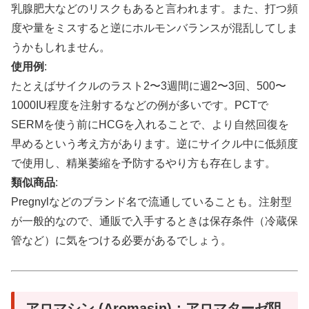
乳腺肥大などのリスクもあると言われます。また、打つ頻
度や量をミスすると逆にホルモンバランスが混乱してしま
うかもしれません。
使用例
:
たとえばサイクルのラスト2〜3週間に週2〜3回、500〜
1000IU程度を注射するなどの例が多いです。PCTで
SERMを使う前にHCGを入れることで、より自然回復を
早めるという考え方があります。逆にサイクル中に低頻度
で使用し、精巣萎縮を予防するやり方も存在します。
類似商品
:
Pregnylなどのブランド名で流通していることも。注射型
が一般的なので、通販で入手するときは保存条件（冷蔵保
管など）に気をつける必要があるでしょう。
アロマシン (Aromasin)：アロマターゼ阻