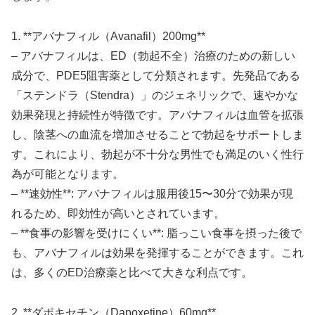
1. **アバナフィル（Avanafil）200mg**
– アバナフィルは、ED（勃起不全）治療のための新しい
成分で、PDE5阻害薬として分類されます。先発品である
「ステンドラ（Stendra）」のジェネリックで、速やかな
効果発現と持続性が特徴です。アバナフィルは血管を拡張
し、陰茎への血流を増加させることで勃起をサポートしま
す。これにより、勃起が不十分な男性でも満足のいく性行
為が可能となります。
– **速効性**: アバナフィルは服用後15〜30分で効果が現
れるため、即効性が高いとされています。
– **食事の影響を受けにくい**: 脂っこい食事を摂った後で
も、アバナフィルは効果を発揮することができます。これ
は、多くのED治療薬と比べて大きな利点です。
2. **ダポキセチン（Dapoxetine）60mg**