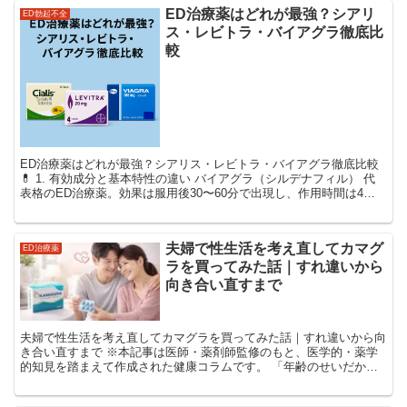
ED治療薬はどれが最強？シアリ
ED勃起不全
ス・レビトラ・バイアグラ徹底比
較
ED治療薬はどれが最強？シアリス・レビトラ・バイアグラ徹底比較
💊 1. 有効成分と基本特性の違い バイアグラ（シルデナフィル） 代
表格のED治療薬。効果は服用後30〜60分で出現し、作用時間は4～6
時間程度。食後に服用すると効果が落ちやす...
夫婦で性生活を考え直してカマグ
ED治療薬
ラを買ってみた話｜すれ違いから
向き合い直すまで
夫婦で性生活を考え直してカマグラを買ってみた話｜すれ違いから向
き合い直すまで ※本記事は医師・薬剤師監修のもと、医学的・薬学
的知見を踏まえて作成された健康コラムです。 「年齢のせいだから
仕方ない」と思っていた 今回紹介するのは、結婚10年目...