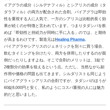
イアグラの成分（シルデナフィル）とシアリスの成分（タ
ダラフィル）の両方が配合された合剤。バイアグラは即効
性を重視する人に人気で、一方のシアリスは比較的長く効
果が続くのが特徴と言われています。つまりタダシバを飲
めば「即効性と持続力が同時に手に入る」のでは、と期待
が高まるわけです。製造元は
Healing Pharma
。
バイアグラやシアリスのジェネリックを別々に買う場合、
飲むタイミングを分けたり、両方を併用したりするのが面
倒だったりしますよね。そこで合剤のメリットは、1錠で
2種類分の効果を狙えるという点。ただし、当然ながら副
作用や価格の問題も出てきます。シルダリストも同じよう
にバイアグラ＋シアリスの合剤ですが、タダシバのほうが
60錠8,000円と安く、私のようにコスパ重視の人には魅力
的だと思いました。