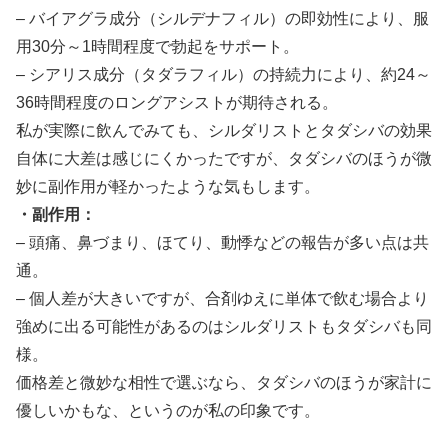
– バイアグラ成分（シルデナフィル）の即効性により、服
用30分～1時間程度で勃起をサポート。
– シアリス成分（タダラフィル）の持続力により、約24～
36時間程度のロングアシストが期待される。
私が実際に飲んでみても、シルダリストとタダシバの効果
自体に大差は感じにくかったですが、タダシバのほうが微
妙に副作用が軽かったような気もします。
・副作用：
– 頭痛、鼻づまり、ほてり、動悸などの報告が多い点は共
通。
– 個人差が大きいですが、合剤ゆえに単体で飲む場合より
強めに出る可能性があるのはシルダリストもタダシバも同
様。
価格差と微妙な相性で選ぶなら、タダシバのほうが家計に
優しいかもな、というのが私の印象です。