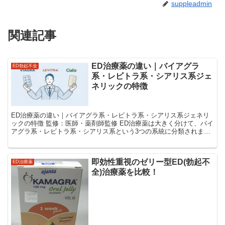
suppleadmin
関連記事
ED治療薬の違い｜バイアグラ
ED勃起不全
系・レビトラ系・シアリス系ジェ
ネリックの特徴
ED治療薬の違い｜バイアグラ系・レビトラ系・シアリス系ジェネリ
ックの特徴 監修：医師・薬剤師監修 ED治療薬は大きく分けて、バイ
アグラ系・レビトラ系・シアリス系という3つの系統に分類されま
す。 それぞれ同じ「PDE5阻害薬」に分類される...
即効性重視のゼリー型ED(勃起不
ED治療薬
全)治療薬を比較！