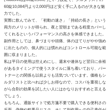
60錠10,084円より2,000円ほど安く手に入るのが大きな魅
力でした。
実際に飲んでみて、「初動の速さ」「持続の長さ」という
両方のメリットが得られ、夜と翌朝まである程度カバーし
てくれるというパフォーマンスの高さを体感できました。
副作用としては、鼻づまりや頭痛、体のほてりがやや強め
に出たものの、個人的には慣れればコントロール可能な範
囲に収まりました。
私は平日の使用は控えめにし、週末や連休など翌日に余裕
があるタイミングで使うスタイルに落ち着いており、パー
トナーとの関係も以前よりも活気づいています。価格もシ
ルダリストと比べれば少しお得なので、コスパを重視しな
がら合剤の効果を試したい人にはかなりおすすめと言える
でしょう。
もちろん、通販サイトで処方箋不要で購入できる便利さの
反面、偽物や粗悪品リスク、そして副作用への自己責任が