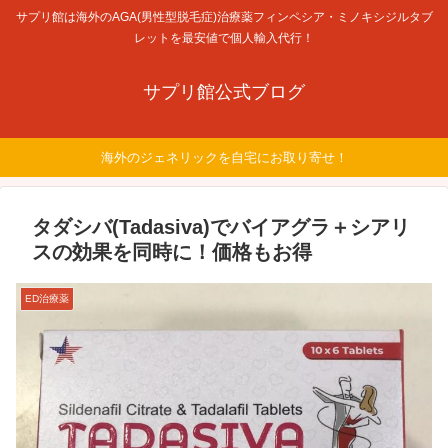
サプリ館は海外のAGA(男性型脱毛症)治療薬フィンペシア・ミノキシジルタブ
レットを最安値で個人輸入代行！
サプリ館公式ブログ
海外のジェネリックを自宅にお取り寄せ！
タダシバ(Tadasiva)でバイアグラ＋シアリ
スの効果を同時に！価格もお得
ED治療薬