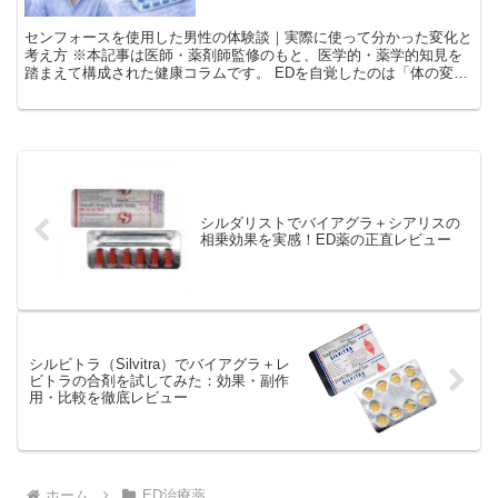
センフォースを使用した男性の体験談｜実際に使って分かった変化と
考え方 ※本記事は医師・薬剤師監修のもと、医学的・薬学的知見を
踏まえて構成された健康コラムです。 EDを自覚したのは「体の変
化」よりも「気持ちの変化」だった 今回紹介するのは、セ...
シルダリストでバイアグラ＋シアリスの
相乗効果を実感！ED薬の正直レビュー
シルビトラ（Silvitra）でバイアグラ＋レ
ビトラの合剤を試してみた：効果・副作
用・比較を徹底レビュー
ホーム
ED治療薬