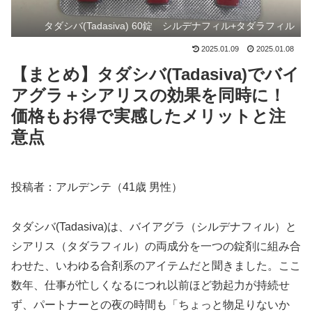
タダシバ(Tadasiva) 60錠 シルデナフィル+タダラフィル
2025.01.09
2025.01.08
【まとめ】タダシバ(Tadasiva)でバイ
アグラ＋シアリスの効果を同時に！
価格もお得で実感したメリットと注
意点
投稿者：アルデンテ（41歳 男性）
タダシバ(Tadasiva)は、バイアグラ（シルデナフィル）と
シアリス（タダラフィル）の両成分を一つの錠剤に組み合
わせた、いわゆる合剤系のアイテムだと聞きました。ここ
数年、仕事が忙しくなるにつれ以前ほど勃起力が持続せ
ず、パートナーとの夜の時間も「ちょっと物足りないか