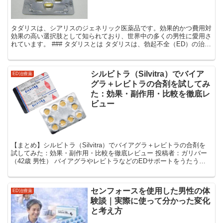
タダリスは、シアリスのジェネリック医薬品です。効果的かつ費用対
効果の高い選択肢として知られており、世界中の多くの男性に愛用さ
れています。 ### タダリスとは タダリスは、勃起不全（ED）の治療
に使用される医薬品です。有効成分としてタダラ...
シルビトラ（Silvitra）でバイア
ED治療薬
グラ＋レビトラの合剤を試してみ
た：効果・副作用・比較を徹底レ
ビュー
【まとめ】シルビトラ（Silvitra）でバイアグラ＋レビトラの合剤を
試してみた：効果・副作用・比較を徹底レビュー 投稿者：ガリバー
（42歳 男性） バイアグラやレビトラなどのEDサポートをうたう商
品はたくさんありますが、その中でも「合剤...
センフォースを使用した男性の体
ED治療薬
験談｜実際に使って分かった変化
と考え方