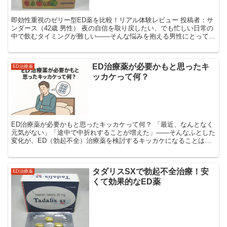
即効性重視のゼリー型ED薬を比較！リアル体験レビュー 投稿者：サ
ンダース（42歳 男性） 夜の自信を取り戻したい、でも忙しい日常の
中で飲むタイミングが難しい――そんな悩みを抱える男性にとって、
「ゼリー状で即効性が高いED薬」は魅力的な選択...
ED治療薬が必要かもと思ったキ
ED治療薬
ッカケって何？
ED治療薬が必要かもと思ったキッカケって何？ 「最近、なんとなく
元気がない」「途中で中折れすることが増えた」――そんなふとした
変化が、ED（勃起不全）治療薬を検討するキッカケになることは少
なくありません。 本記事では、よくある“気づきの瞬...
タダリスSXで勃起不全治療！安
ED治療薬
くて効果的なED薬