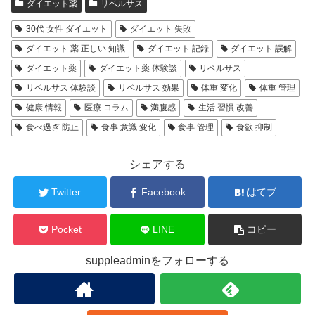
ダイエット薬
リベルサス
30代 女性 ダイエット
ダイエット 失敗
ダイエット 薬 正しい 知識
ダイエット 記録
ダイエット 誤解
ダイエット薬
ダイエット薬 体験談
リベルサス
リベルサス 体験談
リベルサス 効果
体重 変化
体重 管理
健康 情報
医療 コラム
満腹感
生活 習慣 改善
食べ過ぎ 防止
食事 意識 変化
食事 管理
食欲 抑制
シェアする
Twitter
Facebook
はてブ
Pocket
LINE
コピー
suppleadminをフォローする