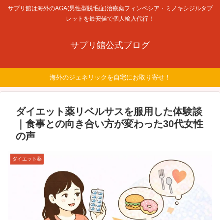
サプリ館は海外のAGA(男性型脱毛症)治療薬フィンペシア・ミノキシジルタブ
レットを最安値で個人輸入代行！
サプリ館公式ブログ
海外のジェネリックを自宅にお取り寄せ！
ダイエット薬リベルサスを服用した体験談
｜食事との向き合い方が変わった30代女性
の声
ダイエット薬