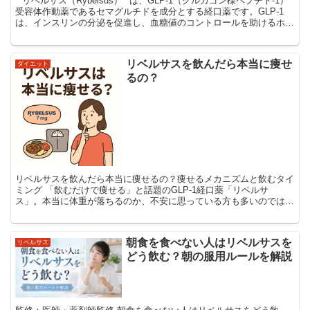
**リベルサス（Rybelsus）**は、GLP-1（グルカゴン様ペプチド-1）
受容体作動薬であるセマグルチドを成分とする経口薬です。GLP-1
は、インスリンの分泌を促進し、血糖値のコントロールを助けるホル
モンとして知られていますが、同時に...
リベルサスを飲んだら本当に痩せ
ダイエット
るの？
リベルサスを飲んだら本当に痩せるの？痩せるメカニズムと飲むタイ
ミング 「飲むだけで痩せる」と話題のGLP-1経口薬「リベルサ
ス」。本当に体重が落ちるのか、不安に思っている方も多いのではな
いでしょうか？この記事では、リベルサスで痩せる仕組み・...
朝食を食べない人はリベルサスを
リベルサス
どう飲む？朝の服用ルールを解説