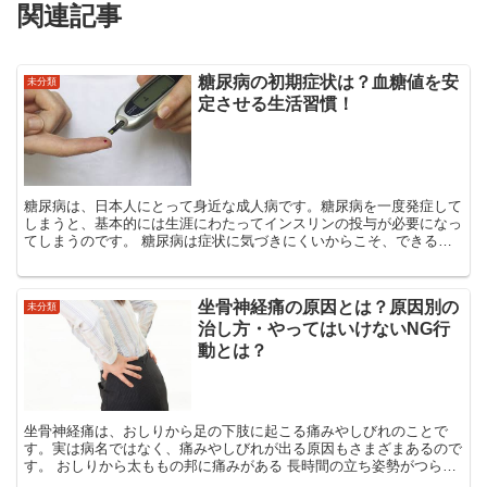
関連記事
糖尿病の初期症状は？血糖値を安
未分類
定させる生活習慣！
糖尿病は、日本人にとって身近な成人病です。糖尿病を一度発症して
しまうと、基本的には生涯にわたってインスリンの投与が必要になっ
てしまうのです。 糖尿病は症状に気づきにくいからこそ、できるだ
け早めに異変に気づくことが重要です。糖尿病自体は知っ...
坐骨神経痛の原因とは？原因別の
未分類
治し方・やってはいけないNG行
動とは？
坐骨神経痛は、おしりから足の下肢に起こる痛みやしびれのことで
す。実は病名ではなく、痛みやしびれが出る原因もさまざまあるので
す。 おしりから太ももの邦に痛みがある 長時間の立ち姿勢がつらい
痛みが強くて座り続けられない 体を...