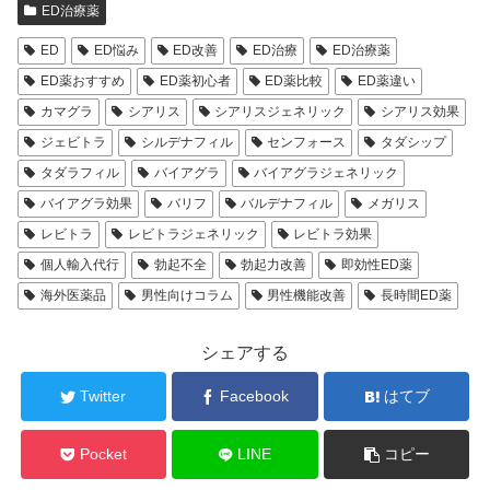
ED治療薬
ED
ED悩み
ED改善
ED治療
ED治療薬
ED薬おすすめ
ED薬初心者
ED薬比較
ED薬違い
カマグラ
シアリス
シアリスジェネリック
シアリス効果
ジェビトラ
シルデナフィル
センフォース
タダシップ
タダラフィル
バイアグラ
バイアグラジェネリック
バイアグラ効果
バリフ
バルデナフィル
メガリス
レビトラ
レビトラジェネリック
レビトラ効果
個人輸入代行
勃起不全
勃起力改善
即効性ED薬
海外医薬品
男性向けコラム
男性機能改善
長時間ED薬
シェアする
Twitter
Facebook
はてブ
Pocket
LINE
コピー