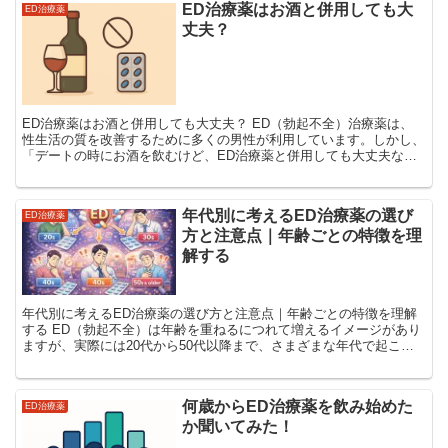
ED治療薬はお酒と併用しても大
ED治療薬
丈夫？
ED治療薬はお酒と併用しても大丈夫？ ED（勃起不全）治療薬は、
性生活の質を改善するために多くの男性が利用しています。しかし、
「デートの時にお酒を飲むけど、ED治療薬と併用しても大丈夫な
の？」と不安に思う方も少なくありません。 本記事では...
年代別に考えるED治療薬の選び
ED治療薬
方と注意点｜年齢ごとの特徴を理
解する
年代別に考えるED治療薬の選び方と注意点｜年齢ごとの特徴を理解
する ED（勃起不全）は年齢を重ねるにつれて増えるイメージがあり
ますが、実際には20代から50代以降まで、さまざまな年代で起こり
得る悩みです。ただし、年代によってEDの背景や原因...
何歳からED治療薬を飲み始めた
ED治療薬
か聞いてみた！