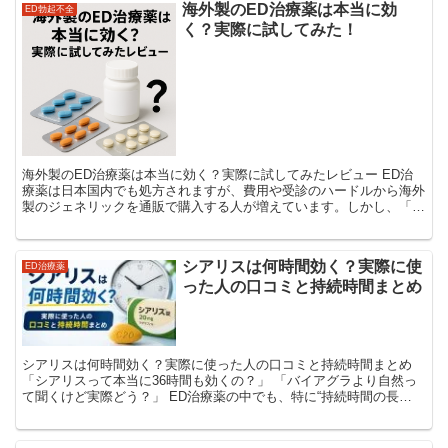
海外製のED治療薬は本当に効
ED勃起不全
く？実際に試してみた！
海外製のED治療薬は本当に効く？実際に試してみたレビュー ED治
療薬は日本国内でも処方されますが、費用や受診のハードルから海外
製のジェネリックを通販で購入する人が増えています。しかし、「本
当に効くの？」「偽物じゃないの？」と不安に思う方も多...
シアリスは何時間効く？実際に使
ED治療薬
った人の口コミと持続時間まとめ
シアリスは何時間効く？実際に使った人の口コミと持続時間まとめ
「シアリスって本当に36時間も効くの？」 「バイアグラより自然っ
て聞くけど実際どう？」 ED治療薬の中でも、特に“持続時間の長
さ”で人気なのがシアリスです。 有効成分は「タ...