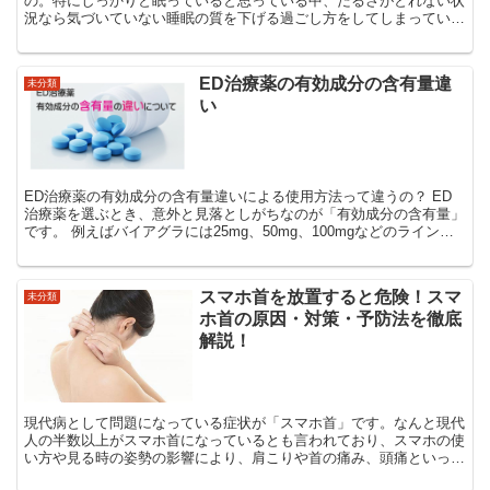
の。特にしっかりと眠っていると思っている中、だるさがとれない状
況なら気づいていない睡眠の質を下げる過ごし方をしてしまっている
かもしれません。 寝起きのだるさの主な原因 寝起き...
ED治療薬の有効成分の含有量違
未分類
い
ED治療薬の有効成分の含有量違いによる使用方法って違うの？ ED
治療薬を選ぶとき、意外と見落としがちなのが「有効成分の含有量」
です。 例えばバイアグラには25mg、50mg、100mgなどのラインナ
ップがあり、 含まれている成分の量によって...
スマホ首を放置すると危険！スマ
未分類
ホ首の原因・対策・予防法を徹底
解説！
現代病として問題になっている症状が「スマホ首」です。なんと現代
人の半数以上がスマホ首になっているとも言われており、スマホの使
い方や見る時の姿勢の影響により、肩こりや首の痛み、頭痛といった
さまざまな不調に悩む人が多くいるのです。 スマホ首と...