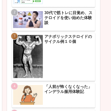
30代で筋トレに目覚め、ス
テロイドを使い始めた体験
談
アナボリックステロイドの
サイクル例１０個
「人前が怖くなくなった」
インデラル服用体験記