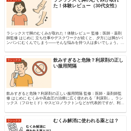
た！体験レビュー（30代女性）
ラシックスで脚のむくみが取れた！体験レビュー 監修：医師・薬剤
師監修 はじめに 立ち仕事やデスクワークが続くと、夕方には脚がパ
ンパンにむくんでしまう――そんな悩みを持つ人は多いでしょう。筆
者の知り合いの女性Sさん（30代後半）もその一人で...
飲みすぎると危険？利尿剤の正し
ラシックス
い服用間隔
飲みすぎると危険？利尿剤の正しい服用間隔 監修：医師・薬剤師監
修 はじめに むくみや高血圧の治療に広く使われる「利尿剤」。ラシ
ックス（フロセミド）やスピロノラクトンなどが代表的ですが、利尿
剤は飲み方を誤ると脱水や電解質異常などの重大な副作...
むくみ解消に使われる薬とは？
ラシックス