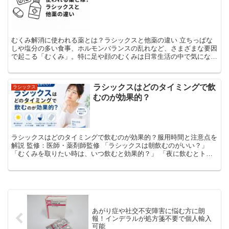
むくみ解消に使われる薬とは？ラシックスと他薬の違い 立ちっぱな
しや塩分の多い食事、ホルモンバランスの乱れなど、さまざまな要因
で起こる「むくみ」。特に足や顔のむくみは日常生活の中で気になり
やすく、放置すると不快感や健康リスクにつながることもあ...
ラシックスはどのタイミングで飲
ラシックス
むのが効果的？
ラシックスはどのタイミングで飲むのが効果的？服用時間と注意点を
解説 監修：医師・薬剤師監修 「ラシックスは朝飲むのがいい？」
「むくみを取りたい時は、いつ飲むと効果的？」 「夜に飲むとトイ
レが近くなって眠れなくなる？」 ラシックスを...
あがり症や社交不安障害に悩む方に朗
報！インデラルが処方箋不要で個人輸入
可能