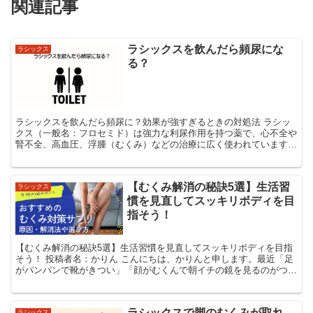
関連記事
ラシックスを飲んだら頻尿にな
ラシックス
る？
ラシックスを飲んだら頻尿に？効果が強すぎるときの対処法 ラシッ
クス（一般名：フロセミド）は強力な利尿作用を持つ薬で、心不全や
腎不全、高血圧、浮腫（むくみ）などの治療に広く使われています。
しかしその効果の強さゆえに、「トイレが近くなりすぎる」...
【むくみ解消の秘訣5選】生活習
ラシックス
慣を見直してスッキリボディを目
指そう！
【むくみ解消の秘訣5選】生活習慣を見直してスッキリボディを目指
そう！ 投稿者名：かりん こんにちは、かりんと申します。最近「足
がパンパンで靴がきつい」「顔がむくんで朝イチの鏡を見るのがつら
い」といったお悩みを耳にすることが増えました。私自...
ラシックスで脚のむくみが取れ
ラシックス