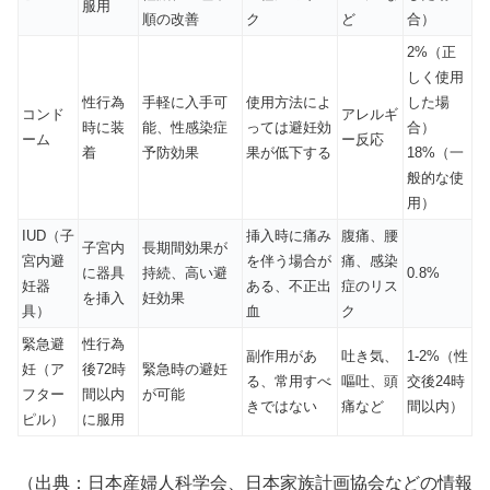
服用
順の改善
ク
ど
合）
2%（正
しく使用
性行為
手軽に入手可
使用方法によ
した場
コンド
アレルギ
時に装
能、性感染症
っては避妊効
合）
ーム
ー反応
着
予防効果
果が低下する
18%（一
般的な使
用）
IUD（子
挿入時に痛み
腹痛、腰
子宮内
長期間効果が
宮内避
を伴う場合が
痛、感染
に器具
持続、高い避
0.8%
妊器
ある、不正出
症のリス
を挿入
妊効果
具）
血
ク
緊急避
性行為
副作用があ
吐き気、
1-2%（性
妊（ア
後72時
緊急時の避妊
る、常用すべ
嘔吐、頭
交後24時
フター
間以内
が可能
きではない
痛など
間以内）
ピル）
に服用
（出典：日本産婦人科学会、日本家族計画協会などの情報