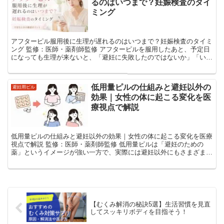
るのはいつまで？妊娠検査のタイ
ミング
アフターピル服用後に生理が遅れるのはいつまで？妊娠検査のタイミ
ング 監修：医師・薬剤師監修 アフターピルを服用したあと、予定日
になっても生理が来ないと、「避妊に失敗したのではないか」「いつ
まで待ってよいのか」と不安になる人は少なくありま...
低用量ピルの仕組みと避妊以外の
避妊用ピル
効果｜女性の体に起こる変化を医
療視点で解説
低用量ピルの仕組みと避妊以外の効果｜女性の体に起こる変化を医療
視点で解説 監修：医師・薬剤師監修 低用量ピルは「避妊のための
薬」というイメージが強い一方で、実際には避妊以外にもさまざまな
作用があることが知られています。 月経トラブルやホ...
【むくみ解消の秘訣5選】生活習慣を見直
してスッキリボディを目指そう！