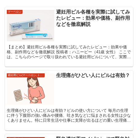
避妊用ピル各種を実際に試してみ
マーベロン
たレビュー：効果や価格、副作用
などを徹底解説
【まとめ】避妊用ピル各種を実際に試してみたレビュー：効果や価
格、副作用などを徹底解説 投稿者：ハニービー（41歳 女性） ここで
は、こちらのページで取り扱われている避妊用ピルについて、実際に
試してみた感想や、類似商品との比較、使い始めてか...
生理痛がひどい人にピルは有効？
避妊用ピル(マーベロン,トリキュラーなど)
生理痛がひどい人にピルは有効？ピルの使い方について 毎月の生理
に伴う下腹部の強い痛みや腰痛、吐き気などに悩まされる女性は少な
くありません。特に日常生活や仕事に支障が出るほどの重い生理痛
（医学的には月経困難症と呼ばれます）を抱えている場合、そ...