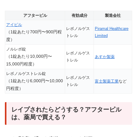
アフターピル
有効成分
製造会社
アイピル
レボノルゲス
Piramal Healthcare
（1錠あたり700円〜900円程
トレル
Limited
度）
ノルレボ錠
レボノルゲス
（1錠あたり10,000円〜
あすか製薬
トレル
15,000円程度）
レボノルゲストレル錠
レボノルゲス
（1錠あたり6,000円〜10,000
富士製薬工業
など
トレル
円程度）
レイプされたらどうする？アフターピル
は、薬局で買える？