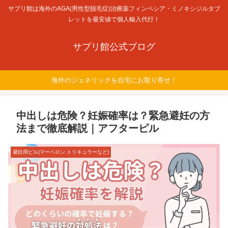
サプリ館は海外のAGA(男性型脱毛症)治療薬フィンペシア・ミノキシジルタブ
レットを最安値で個人輸入代行！
サプリ館公式ブログ
海外のジェネリックを自宅にお取り寄せ！
中出しは危険？妊娠確率は？緊急避妊の方
法まで徹底解説｜アフターピル
避妊用ピル(マーベロン,トリキュラーなど)