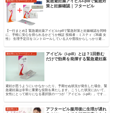
緊急避妊薬アイピルi-pillで緊急対
避妊用ピル(マーベロン,トリキュラーなど)
策と妊娠確認｜フターピル
【一行まとめ】緊急避妊薬アイピルi-pillで緊急対策と妊娠確認を同時
に、手軽に安心を得られるかどうか検証 投稿者：ミスティ（36歳 女
性） 生理予定日をコントロールしている人や普段からしっかり避妊
している人でも、予期せぬタイミングで「も...
アイピル（i-pill）とは？1回飲む
避妊用ピル(マーベロン,トリキュラーなど)
だけで効果を発揮する緊急避妊薬
避妊が思うようにいかなかったり、予期せぬ状況が発生した場合、緊
急避妊薬は非常に重要な役割を果たします。こうした状況において、
女性にとって頼りになる選択肢の一つが「アイピル（i-pill）」です。
アイピルは1回の服用で効果を発揮する緊急避妊薬...
アフターピル服用後に生理が遅れ
避妊用ピル