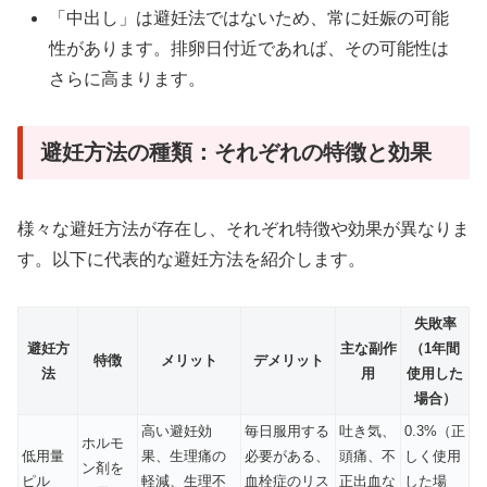
「中出し」は避妊法ではないため、常に妊娠の可能
性があります。排卵日付近であれば、その可能性は
さらに高まります。
避妊方法の種類：それぞれの特徴と効果
様々な避妊方法が存在し、それぞれ特徴や効果が異なりま
す。以下に代表的な避妊方法を紹介します。
失敗率
避妊方
主な副作
（1年間
特徴
メリット
デメリット
法
用
使用した
場合）
高い避妊効
毎日服用する
吐き気、
0.3%（正
ホルモ
低用量
果、生理痛の
必要がある、
頭痛、不
しく使用
ン剤を
ピル
軽減、生理不
血栓症のリス
正出血な
した場