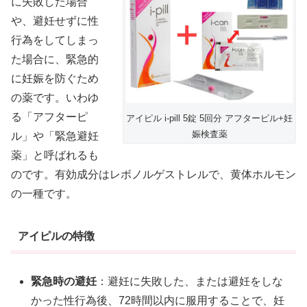
に失敗した場合
や、避妊せずに性
行為をしてしまっ
た場合に、緊急的
に妊娠を防ぐため
の薬です。いわゆ
る「アフターピ
アイピル i-pill 5錠 5回分 アフターピル+妊
娠検査薬
ル」や「緊急避妊
薬」と呼ばれるも
のです。有効成分はレボノルゲストレルで、黄体ホルモン
の一種です。
アイピルの特徴
緊急時の避妊
：避妊に失敗した、または避妊をしな
かった性行為後、72時間以内に服用することで、妊