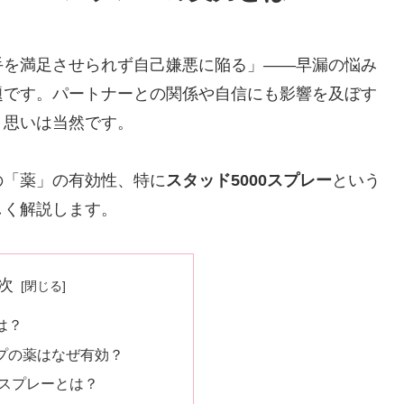
手を満足させられず自己嫌悪に陥る」——早漏の悩み
題です。パートナーとの関係や自信にも影響を及ぼす
う思いは当然です。
の「薬」の有効性、特に
スタッド5000スプレー
という
しく解説します。
次
は？
イプの薬はなぜ有効？
00スプレーとは？