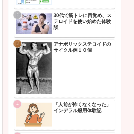
30代で筋トレに目覚め、ス
テロイドを使い始めた体験
談
アナボリックステロイドの
サイクル例１０個
「人前が怖くなくなった」
インデラル服用体験記