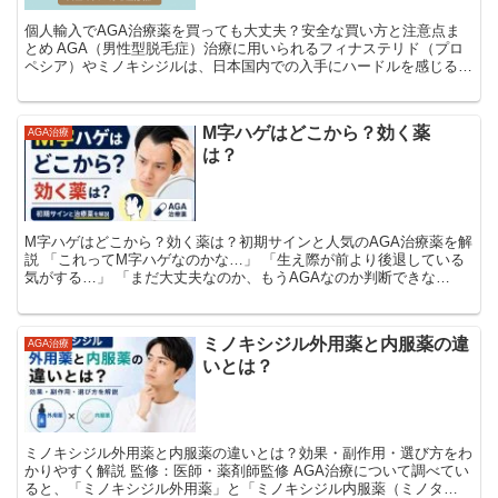
個人輸入でAGA治療薬を買っても大丈夫？安全な買い方と注意点ま
とめ AGA（男性型脱毛症）治療に用いられるフィナステリド（プロ
ペシア）やミノキシジルは、日本国内での入手にハードルを感じる人
も多く、個人輸入を通じた購入が増えています。 しか...
M字ハゲはどこから？効く薬
AGA治療
は？
M字ハゲはどこから？効く薬は？初期サインと人気のAGA治療薬を解
説 「これってM字ハゲなのかな…」 「生え際が前より後退している
気がする…」 「まだ大丈夫なのか、もうAGAなのか判断できな
い…」 男性の薄毛悩みの中でも特に多いのが“M...
ミノキシジル外用薬と内服薬の違
AGA治療
いとは？
ミノキシジル外用薬と内服薬の違いとは？効果・副作用・選び方をわ
かりやすく解説 監修：医師・薬剤師監修 AGA治療について調べてい
ると、「ミノキシジル外用薬」と「ミノキシジル内服薬（ミノタ