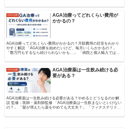
ブ）」という言葉を目にすることがあります。 どちら...
AGA治療ってどれくらい費用が
AGA治療
かかるの？
AGA治療ってどれくらい費用がかかるの？月額費用の目安をわかり
やすく解説 「AGA治療を始めたいけど、毎月いくらかかるの？」
「数万円もするなら続けられないかも…」 「病院と個人輸入ではど
れくらい違うの？」 AGA治療を検討している人...
AGA治療薬は一生飲み続ける必
AGA治療
要がある？
AGA治療薬は一生飲み続ける必要がある？やめるとどうなるのか解
説 監修：医師・薬剤師監修 「AGA治療薬は一生飲まないといけない
の？」 「髪が増えたら薬をやめても大丈夫？」 「フィナステリドや
ミノキシジルをやめたら、また薄毛に戻る？」...