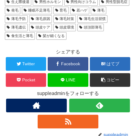
生え際後退
男性ホルモン
男性向けコラム
男性型脱毛症
発毛
睡眠不足薄毛
育毛
若ハゲ
薄毛
薄毛予防
薄毛原因
薄毛対策
薄毛生活習慣
薄毛遺伝
頭皮ケア
頭皮環境
頭頂部薄毛
食生活と薄毛
髪が細くなる
シェアする
Twitter
Facebook
はてブ
Pocket
LINE
コピー
suppleadminをフォローする
suppleadmin