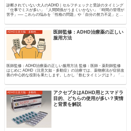
診断されていない大人のADHD｜セルフチェックと受診のタイミング
「仕事でミスが多い」「人間関係がうまくいかない」「時間の管理が
苦手」── これらの悩みを「性格の問題」や「自分の努力不足」と片
付けていませんか？ 実はその背景に大人のADH...
医師監修：ADHD治療薬の正しい
ADHD注意欠陥・多動性障害
服用方法
医師監修：ADHD治療薬の正しい服用方法 監修：医師・薬剤師監修
はじめに ADHD（注意欠如・多動症）の治療では、薬物療法が症状改
善の中心的な役割を果たします。しかし「飲むタイミングは？」「食
事との関係は？」「副作用が出たらどうすればい...
アクセプタはADHD用とスマドラ
ADHD注意欠陥・多動性障害
目的、どちらの使用が多い？実情
と背景を解説