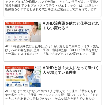
アクセプタはADHD用とスマドラ目的、どちらの使用が多い？実情と
背景を解説 アクセプタ（ストラテラ・ジェネリック）は、注意力や
衝動性をケアするとされる成分を含んだ製品として知られています。
主に集中力のサポートを期待する人が利用するケースもあ...
ADHD治療薬を飲むと仕事はどれ
ADHD注意欠陥・多動性障害
くらい変わる？
ADHD治療薬を飲むと仕事はどれくらい変わる？集中力・ミス・先延
ばしへの影響を解説 監修：医師・薬剤師監修 「ADHD治療薬を飲む
と仕事のミスは減るの？」 「集中力はどれくらい変わる？」 「薬を
飲めば遅刻や先延ばしも改善する？」 大...
ADHDとは？大人になって気づく
ADHD注意欠陥・多動性障害
人が増えている理由
ADHDとは？大人になって気づく人が増えている理由 「昔から忘れ
物が多かった」 「仕事でケアレスミスを繰り返してしまう」 「やる
べきことがあるのに行動できない」 そんな悩みを抱えている人の中
には、ADHD（注意欠如・多動症）の特性が関...