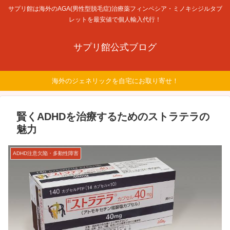
サプリ館は海外のAGA(男性型脱毛症)治療薬フィンペシア・ミノキシジルタブ
レットを最安値で個人輸入代行！
サプリ館公式ブログ
海外のジェネリックを自宅にお取り寄せ！
賢くADHDを治療するためのストラテラの
魅力
ADHD注意欠陥・多動性障害