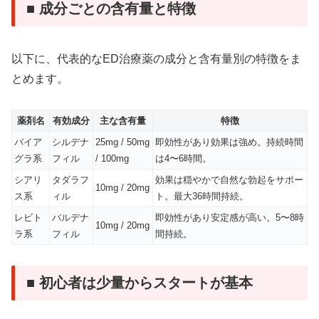
■ 成分ごとの含有量と特徴
以下に、代表的なED治療薬の成分と含有量別の特徴をま
とめます。
薬剤名
有効成分
主な含有量
特徴
バイア
シルデナ
25mg / 50mg
即効性があり効果は強め。持続時間
グラ系
フィル
/ 100mg
は4〜6時間。
シアリ
タダラフ
効果は穏やかで自然な勃起をサポー
10mg / 20mg
ス系
ィル
ト。最大36時間持続。
レビト
バルデナ
即効性があり安定感が高い。5〜8時
10mg / 20mg
ラ系
フィル
間持続。
■ 初心者は少量からスタートが基本