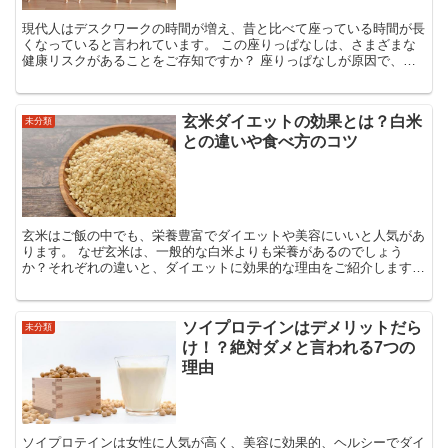
現代人はデスクワークの時間が増え、昔と比べて座っている時間が長
くなっていると言われています。 この座りっぱなしは、さまざまな
健康リスクがあることをご存知ですか？ 座りっぱなしが原因で、命
にかかわるような病気に発展しかねないため、少しでも体...
玄米ダイエットの効果とは？白米
未分類
との違いや食べ方のコツ
玄米はご飯の中でも、栄養豊富でダイエットや美容にいいと人気があ
ります。 なぜ玄米は、一般的な白米よりも栄養があるのでしょう
か？それぞれの違いと、ダイエットに効果的な理由をご紹介します。
また、ダイエットとして玄米を食べるにあたって、心掛...
ソイプロテインはデメリットだら
未分類
け！？絶対ダメと言われる7つの
理由
ソイプロテインは女性に人気が高く、美容に効果的、ヘルシーでダイ