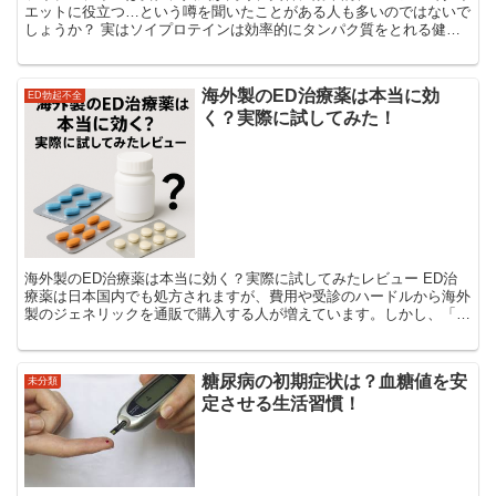
エットに役立つ…という噂を聞いたことがある人も多いのではないで
しょうか？ 実はソイプロテインは効率的にタンパク質をとれる健康
食品ではありますが、人によってはデメリットにつながる...
海外製のED治療薬は本当に効
ED勃起不全
く？実際に試してみた！
海外製のED治療薬は本当に効く？実際に試してみたレビュー ED治
療薬は日本国内でも処方されますが、費用や受診のハードルから海外
製のジェネリックを通販で購入する人が増えています。しかし、「本
当に効くの？」「偽物じゃないの？」と不安に思う方も多...
糖尿病の初期症状は？血糖値を安
未分類
定させる生活習慣！