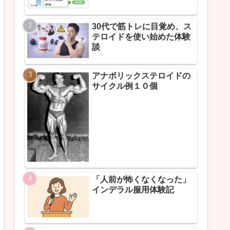
30代で筋トレに目覚め、ス
テロイドを使い始めた体験
談
アナボリックステロイドの
サイクル例１０個
「人前が怖くなくなった」
インデラル服用体験記