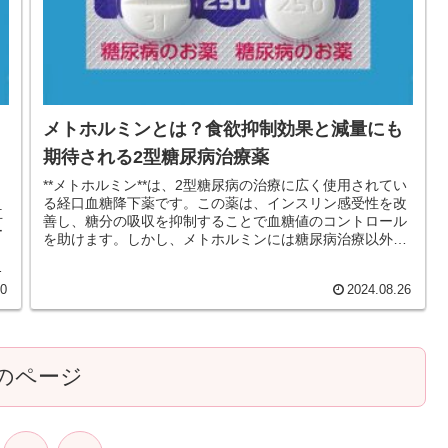
メトホルミンとは？食欲抑制効果と減量にも
期待される2型糖尿病治療薬
**メトホルミン**は、2型糖尿病の治療に広く使用されてい
る経口血糖降下薬です。この薬は、インスリン感受性を改
立
善し、糖分の吸収を抑制することで血糖値のコントロール
ー
を助けます。しかし、メトホルミンには糖尿病治療以外の
効果もあり、特に減量を目的...
を
30
2024.08.26
のページ