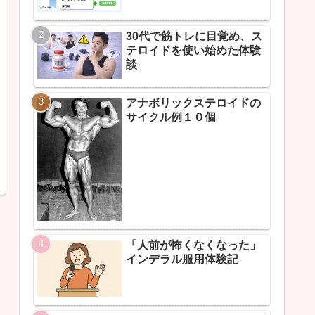
30代で筋トレに目覚め、ス
テロイドを使い始めた体験
談
アナボリックステロイドの
サイクル例１０個
「人前が怖くなくなった」
インデラル服用体験記