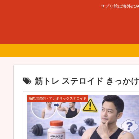
サプリ館は海外のA
筋トレ ステロイド きっか
筋肉増強剤・アナボリックステロイド