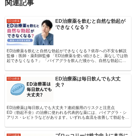
関連記事
ED治療薬を飲むと自然な勃起が
ED治療薬
できなくなる？
ED治療薬を飲むと自然な勃起ができなくなる？依存への不安を解説
監修：医師・薬剤師監修 「ED治療薬を使い続けると、薬なしでは勃
起できなくなる？」 「バイアグラを飲んだ後から、自然な勃起に自
信がなくなった」 「薬に身体が慣れて、効かな...
ED治療薬は毎日飲んでも大丈
ED治療薬
夫？
ED治療薬は毎日飲んでも大丈夫？連続服用のリスクと注意点
ED（勃起不全）の治療に使われる代表的な薬には、バイアグラ・シ
アリス・レビトラなどがあります。いずれも血流を改善して勃起を促
すPDE5阻害薬に分類され、服用後30分〜1時間程度で効果...
ブロッコリーは性力向上に本当に
ED治療薬