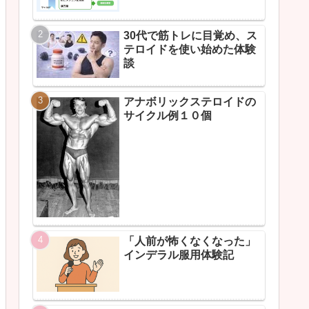
30代で筋トレに目覚め、ス
テロイドを使い始めた体験
談
アナボリックステロイドの
サイクル例１０個
「人前が怖くなくなった」
インデラル服用体験記