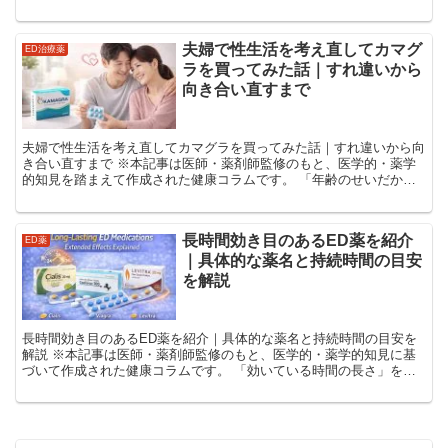
少なくありません。 結論からいうと、性欲低下とED...
夫婦で性生活を考え直してカマグ
ED治療薬
ラを買ってみた話｜すれ違いから
向き合い直すまで
夫婦で性生活を考え直してカマグラを買ってみた話｜すれ違いから向
き合い直すまで ※本記事は医師・薬剤師監修のもと、医学的・薬学
的知見を踏まえて作成された健康コラムです。 「年齢のせいだから
仕方ない」と思っていた 今回紹介するのは、結婚10年目...
長時間効き目のあるED薬を紹介
ED薬
｜具体的な薬名と持続時間の目安
を解説
長時間効き目のあるED薬を紹介｜具体的な薬名と持続時間の目安を
解説 ※本記事は医師・薬剤師監修のもと、医学的・薬学的知見に基
づいて作成された健康コラムです。 「効いている時間の長さ」を重
視する人が増えている ED治療薬というと、「性行為の直...