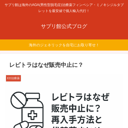
サプリ館は海外のAGA(男性型脱毛症)治療薬フィンペシア・ミノキシジルタブ
レットを最安値で個人輸入代行！
サプリ館公式ブログ
海外のジェネリックを自宅にお取り寄せ！
レビトラはなぜ販売中止に？
ED治療薬