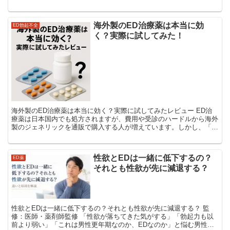
チや使用すべき薬も変わります。 本記事では、...
海外製のED治療薬は本当に効
ED勃起不全
く？実際に試してみた！
海外製のED治療薬は本当に効く？実際に試してみたレビュー ED治
療薬は日本国内でも処方されますが、費用や受診のハードルから海外
製のジェネリックを通販で購入する人が増えています。しかし、「本
当に効くの？」「偽物じゃないの？」と不安に思う方も多...
性欲とEDは一緒に低下するの？
ED薬
それとも性欲が先に減退する？
性欲とEDは一緒に低下するの？それとも性欲が先に減退する？ 監
修：医師・薬剤師監修 「性欲が落ちてきた気がする」「勃起力も以
前より弱い」「これは男性更年期なのか、EDなのか」と悩む男性は