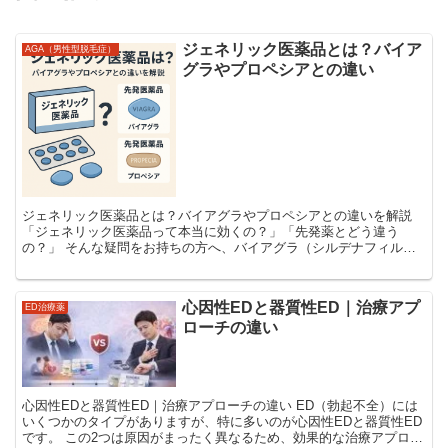
ジェネリック医薬品とは？バイア
AGA（男性型脱毛症）
グラやプロペシアとの違い
ジェネリック医薬品とは？バイアグラやプロペシアとの違いを解説
「ジェネリック医薬品って本当に効くの？」「先発薬とどう違う
の？」 そんな疑問をお持ちの方へ、バイアグラ（シルデナフィル）
やプロペシア（フィナステリド）を例に、ジェネリック医薬品の...
心因性EDと器質性ED｜治療アプ
ED治療薬
ローチの違い
心因性EDと器質性ED｜治療アプローチの違い ED（勃起不全）には
いくつかのタイプがありますが、特に多いのが心因性EDと器質性ED
です。 この2つは原因がまったく異なるため、効果的な治療アプロー