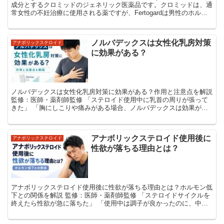
成分とするクロミッドのジェネリック医薬品です。クロミッドは、通
常女性の不妊治療に使用される薬ですが、Fertogardは男性のホルモ
ンバランスを整...
ノルバデックスは女性化乳房対策
アナボリックステロイド
に効果がある？
ノルバデックスは女性化乳房対策に効果がある？作用と注意点を解説
監修：医師・薬剤師監修 「ステロイド使用中に乳首の周りが張って
きた」 「胸にしこりや痛みがある場合、ノルバデックスは効果があ
る？」 「女性化乳房の予防目的でも使える？」 ...
アナボリックステロイド使用後に
アナボリックステロイド
性欲が落ちる理由とは？
アナボリックステロイド使用後に性欲が落ちる理由とは？ホルモン低
下との関係を解説 監修：医師・薬剤師監修 「ステロイドサイクルを
終えたら性欲が急に落ちた」 「使用中は調子が良かったのに、中止
後は勃起しにくくなった」 「テストステロンはど...