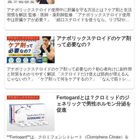
アナボリックステロイド使用中に肝臓を守る方法とは？ケア剤と生活
習慣を解説 監修：医師・薬剤師監修 「アナボリックステロイド使用
中は肝臓ケアが必要？」 「経口ステロイドを使うなら、リブ52やシ
リマリンは飲んだ方がいい？」 「肝機能の数値...
アナボリックステロイドのケア剤
アナボリックステロイド
って必要なの？
アナボリックステロイドのケア剤って必要なの？初心者向けに副作用
と対策をわかりやすく解説 「ステロイドだけ使えば筋肉が増えるん
じゃないの？」 「ケア剤って何をケアするの？」 「なんで筋トレ系
の人はPCTとかAIとか言ってるの？」 初心者...
Fertogardとは？クロミッドのジ
アナボリックステロイド
ェネリックで男性ホルモン分泌を
促進
**Fertogard**は、クロミフェンシトレート（Clomiphene Citrate）を