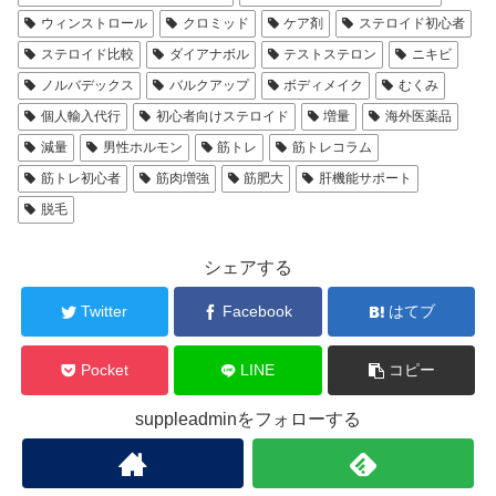
ウィンストロール
クロミッド
ケア剤
ステロイド初心者
ステロイド比較
ダイアナボル
テストステロン
ニキビ
ノルバデックス
バルクアップ
ボディメイク
むくみ
個人輸入代行
初心者向けステロイド
増量
海外医薬品
減量
男性ホルモン
筋トレ
筋トレコラム
筋トレ初心者
筋肉増強
筋肥大
肝機能サポート
脱毛
シェアする
Twitter
Facebook
はてブ
Pocket
LINE
コピー
suppleadminをフォローする