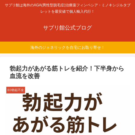
サプリ館は海外のAGA(男性型脱毛症)治療薬フィンペシア・ミノキシジルタブ
レットを最安値で個人輸入代行！
サプリ館公式ブログ
海外のジェネリックを自宅にお取り寄せ！
勃起力があがる筋トレを紹介！下半身から
血流を改善
ED勃起不全