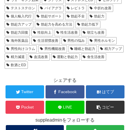
ウォーキング効果
シアリス
ストレスとED
セルフケア
テストステロン
バイアグラ
レビトラ
中折れ改善
個人輸入代行
勃起サポート
勃起不全
勃起力
勃起力アップ
勃起力を高める方法
勃起力低下
勃起力回復
性欲向上
性生活改善
朝立ち改善
海外医薬品
生活習慣改善
男性の悩み
男性ホルモン
男性向けコラム
男性機能改善
睡眠と勃起力
精力アップ
精力減退
血流改善
運動と勃起力
食生活改善
飲酒とED
シェアする
Twitter
Facebook
はてブ
Pocket
LINE
コピー
suppleadminをフォローする