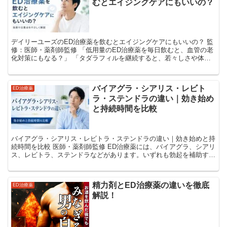
むとエイジングケアにもいいの？
デイリーユーズのED治療薬を飲むとエイジングケアにもいいの？ 監
修：医師・薬剤師監修 「低用量のED治療薬を毎日飲むと、血管の老
化対策にもなる？」 「タダラフィルを継続すると、若々しさや体力
を維持できる？」 「EDがなくても、エイジン...
バイアグラ・シアリス・レビト
ED治療薬
ラ・ステンドラの違い｜効き始め
と持続時間を比較
バイアグラ・シアリス・レビトラ・ステンドラの違い｜効き始めと持
続時間を比較 医師・薬剤師監修 ED治療薬には、バイアグラ、シアリ
ス、レビトラ、ステンドラなどがあります。いずれも勃起を補助する
PDE5阻害薬ですが、効き始めるまでの時間、効果...
精力剤とED治療薬の違いを徹底
ED治療薬
解説！