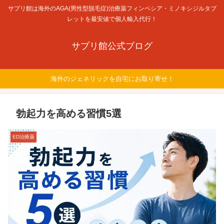
サプリ館は海外のAGA(男性型脱毛症)治療薬フィンペシア・ミノキシジルタブ
レットを最安値で個人輸入代行！
サプリ館公式ブログ
海外のジェネリックを自宅にお取り寄せ！
勃起力を高める習慣5選
ED治療薬