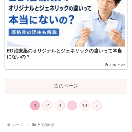
ED治療薬のオリジナルとジェネリックの違いって本当
にないの？
2026.06.29
次のページ
次
1
2
3
…
13
へ
ホーム
ED治療薬