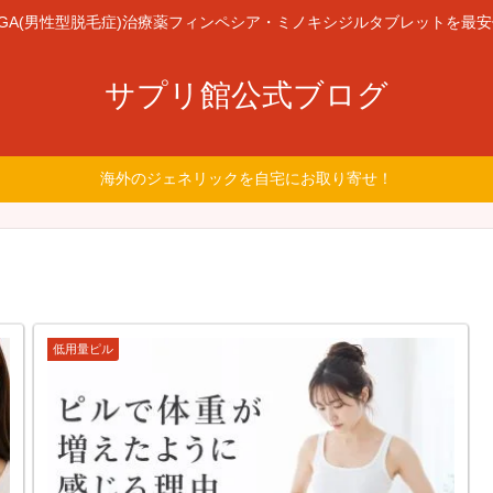
GA(男性型脱毛症)治療薬フィンペシア・ミノキシジルタブレットを最
サプリ館公式ブログ
海外のジェネリックを自宅にお取り寄せ！
低用量ピル