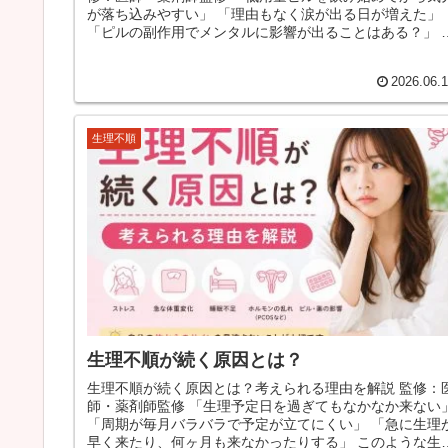
が落ち込みやすい」 「理由もなく涙が出る日が増えた」
「ピルの副作用でメンタルに影響が出ることはある？」 低
用量ピルを服用し...
2026.06.
生理不順
生理不順が続く原因とは？
生理不順が続く原因とは？考えられる理由を解説 監修：
師・薬剤師監修 「生理予定日を過ぎてもなかなか来ない」
「周期が毎月バラバラで予定が立てにくい」 「急に生理が
早く来たり、何ヶ月も来なかったりする」 このような生理