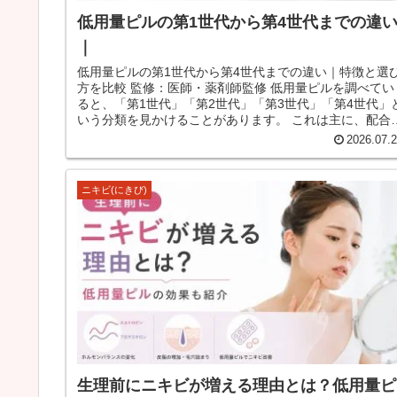
低用量ピルの第1世代から第4世代までの違
｜
低用量ピルの第1世代から第4世代までの違い｜特徴と選
方を比較 監修：医師・薬剤師監修 低用量ピルを調べてい
ると、「第1世代」「第2世代」「第3世代」「第4世代」
いう分類を見かけることがあります。 これは主に、配合さ
れている黄体ホルモ...
2026.07.
ニキビ(にきび)
生理前にニキビが増える理由とは？低用量ピ