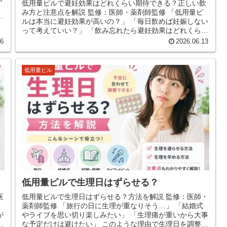
低用量ピルで避妊効果はどれくらい期待できる？正しい飲
み方と注意点を解説 監修：医師・薬剤師監修 「低用量ピ
ルは本当に避妊効果が高いの？」 「毎日飲めば妊娠しない
って考えていい？」 「飲み忘れたら避妊効果はどれくらい
下がる？」 低用量...
16
2026.06.13
低用量ピル
低用量ピルで生理日はずらせる？
医
低用量ピルで生理日はずらせる？方法を解説 監修：医師・
薬剤師監修 「旅行の日に生理が重なりそう…」 「結婚式
やライブを思い切り楽しみたい」 「生理痛が重いから大事
な予定だけは避けたい」 このような理由で生理日を調整し