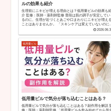
ルの効果も紹介
生理前にニキビが増える理由とは？低用量ピルの効果も
介 監修：医師・薬剤師監修 普段は肌の調子が安定してい
るのに、生理が近づくとあごや口まわりにニキビが増え
ことはありませんか。 「スキンケアは変えていないのに、
生理前だけ赤く腫れる」「...
2026.06.
低用量ピル
低用量ピルで気分が落ち込むことはある？
低用量ピルで気分が落ち込むことはある？副作用を解説 
修：医師・薬剤師監修 「低用量ピルを飲み始めてから気分