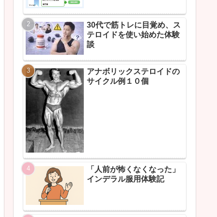
30代で筋トレに目覚め、ス
テロイドを使い始めた体験
談
アナボリックステロイドの
サイクル例１０個
「人前が怖くなくなった」
インデラル服用体験記