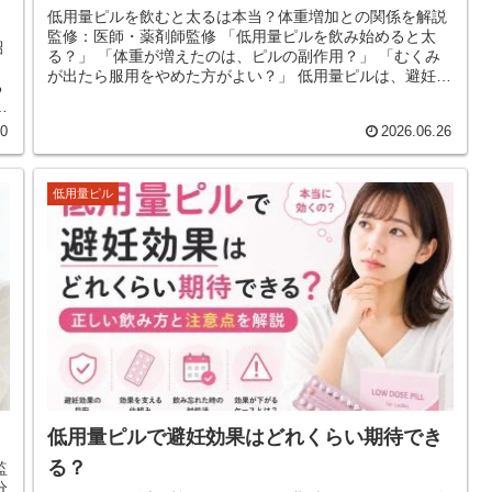
低用量ピルを飲むと太るは本当？体重増加との関係を解説
監修：医師・薬剤師監修 「低用量ピルを飲み始めると太
紹
る？」 「体重が増えたのは、ピルの副作用？」 「むくみ
が出たら服用をやめた方がよい？」 低用量ピルは、避妊、
る
生理痛、月経不順、...
30
2026.06.26
低用量ピル
低用量ピルで避妊効果はどれくらい期待でき
る？
監