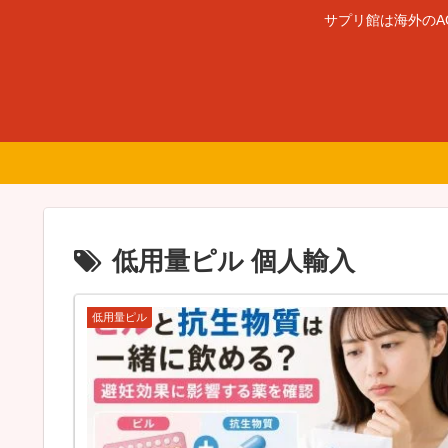
サプリ館は海外のA
低用量ピル 個人輸入
低用量ピル