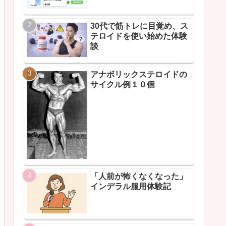
30代で筋トレに目覚め、ス
テロイドを使い始めた体験
談
アナボリックステロイドの
サイクル例１０個
「人前が怖くなくなった」
インデラル服用体験記