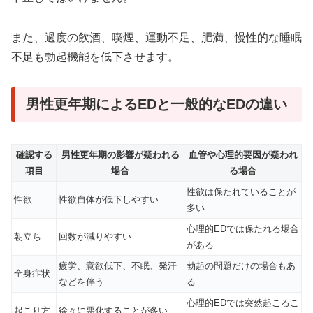
また、過度の飲酒、喫煙、運動不足、肥満、慢性的な睡眠
不足も勃起機能を低下させます。
男性更年期によるEDと一般的なEDの違い
確認する
男性更年期の影響が疑われる
血管や心理的要因が疑われ
項目
場合
る場合
性欲は保たれていることが
性欲
性欲自体が低下しやすい
多い
心理的EDでは保たれる場合
朝立ち
回数が減りやすい
がある
疲労、意欲低下、不眠、発汗
勃起の問題だけの場合もあ
全身症状
などを伴う
る
心理的EDでは突然起こるこ
起こり方
徐々に悪化することが多い