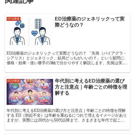
関連記事
ED治療薬のジェネリックって実
ED治療薬
際どうなの？
ED治療薬のジェネリックって実際どうなの？ 「先発（バイアグラ・
シアリス）とジェネリック、結局どっちがいいの？」という疑問に、
価格・効果・使い勝手の3軸で分かりやすく解説します。先発は実績
が厚く、ジェネリックは同じ有効成分で価格が下がるのが...
年代別に考えるED治療薬の選び
ED治療薬
方と注意点｜年齢ごとの特徴を理
解する
年代別に考えるED治療薬の選び方と注意点｜年齢ごとの特徴を理解
する ED（勃起不全）は年齢を重ねるにつれて増えるイメージがあり
ますが、実際には20代から50代以降まで、さまざまな年代で起こり
得る悩みです。ただし、年代によってEDの背景や原因...