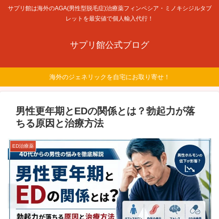
サプリ館は海外のAGA(男性型脱毛症)治療薬フィンペシア・ミノキシジルタブ
レットを最安値で個人輸入代行！
サプリ館公式ブログ
海外のジェネリックを自宅にお取り寄せ！
男性更年期とEDの関係とは？勃起力が落
ちる原因と治療方法
ED治療薬