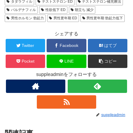
タダラフィル
テストステロン ED
テストステロン補充療法
バルデナフィル
性欲低下 ED
朝立ち 減少
男性ホルモン 勃起力
男性更年期 ED
男性更年期 勃起力低下
シェアする
Twitter
Facebook
はてブ
Pocket
LINE
コピー
suppleadminをフォローする
suppleadmin