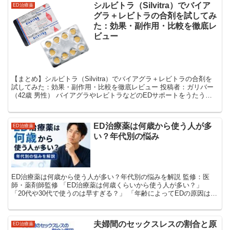
シルビトラ（Silvitra）でバイア
ED治療薬
グラ＋レビトラの合剤を試してみ
た：効果・副作用・比較を徹底レ
ビュー
【まとめ】シルビトラ（Silvitra）でバイアグラ＋レビトラの合剤を
試してみた：効果・副作用・比較を徹底レビュー 投稿者：ガリバー
（42歳 男性） バイアグラやレビトラなどのEDサポートをうたう商
品はたくさんありますが、その中でも「合剤...
ED治療薬は何歳から使う人が多
ED治療薬
い？年代別の悩み
ED治療薬は何歳から使う人が多い？年代別の悩みを解説 監修：医
師・薬剤師監修 「ED治療薬は何歳くらいから使う人が多い？」
「20代や30代で使うのは早すぎる？」 「年齢によってEDの原因は違
う？」 ED治療薬というと、40代以降の...
夫婦間のセックスレスの割合と原
ED治療薬