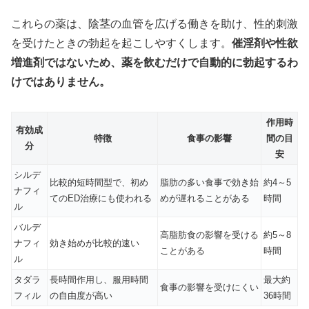
これらの薬は、陰茎の血管を広げる働きを助け、性的刺激
を受けたときの勃起を起こしやすくします。
催淫剤や性欲
増進剤ではないため、薬を飲むだけで自動的に勃起するわ
けではありません。
作用時
有効成
特徴
食事の影響
間の目
分
安
シルデ
比較的短時間型で、初め
脂肪の多い食事で効き始
約4～5
ナフィ
てのED治療にも使われる
めが遅れることがある
時間
ル
バルデ
高脂肪食の影響を受ける
約5～8
ナフィ
効き始めが比較的速い
ことがある
時間
ル
タダラ
長時間作用し、服用時間
最大約
食事の影響を受けにくい
フィル
の自由度が高い
36時間