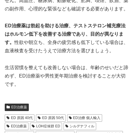
せん。高血圧、糖尿病、動脈硬化、肥満、喫煙、飲酒、薬
の副作用、心理的な緊張なども確認する必要があります。
ED治療薬は勃起を助ける治療、テストステロン補充療法
はホルモン低下を改善する治療であり、目的が異なりま
す。
性欲や朝立ち、全身の疲労感も低下している場合は、
血液検査を受けたうえで治療方法を選びましょう。
生活習慣を整えても改善しない場合は、年齢のせいだと諦
めず、ED治療薬や男性更年期治療を検討することが大切
です。
ED治療薬
ED 原因 40代
ED 原因 50代
ED治療 個人輸入
ED治療薬
LOH症候群 ED
シルデナフィル