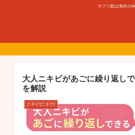
サプリ館は海外のA
大人ニキビがあごに繰り返しで
を解説
ニキビ(にきび)