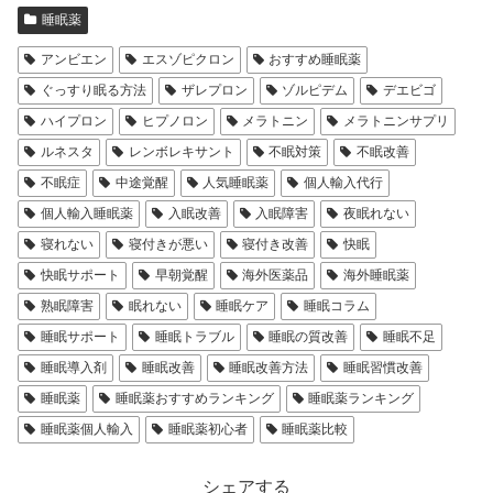
睡眠薬
アンビエン
エスゾピクロン
おすすめ睡眠薬
ぐっすり眠る方法
ザレプロン
ゾルピデム
デエビゴ
ハイプロン
ヒプノロン
メラトニン
メラトニンサプリ
ルネスタ
レンボレキサント
不眠対策
不眠改善
不眠症
中途覚醒
人気睡眠薬
個人輸入代行
個人輸入睡眠薬
入眠改善
入眠障害
夜眠れない
寝れない
寝付きが悪い
寝付き改善
快眠
快眠サポート
早朝覚醒
海外医薬品
海外睡眠薬
熟眠障害
眠れない
睡眠ケア
睡眠コラム
睡眠サポート
睡眠トラブル
睡眠の質改善
睡眠不足
睡眠導入剤
睡眠改善
睡眠改善方法
睡眠習慣改善
睡眠薬
睡眠薬おすすめランキング
睡眠薬ランキング
睡眠薬個人輸入
睡眠薬初心者
睡眠薬比較
シェアする