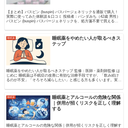
【まとめ】バスピン (buspin) バスパージェネリックを通販で購入！
実際に使ってみた体験談＆口コミ 投稿者：パンダみち（42歳 男性）
バスピン (buspin) バスパージェネリックを、処方箋不要で買える通
販サイトで手に入れてみまし...
睡眠薬をやめたい人が取るべきス
睡眠薬
テップ
睡眠薬をやめたい人が取るべきステップ 監修：医師・薬剤師監修 は
じめに 睡眠薬は不眠症の改善に有効な治療手段ですが、「飲み続け
るのが不安」「そろそろ減らしたい」と感じる方も多くいます。実
際、依存や離脱症状を心配して自己判断で急に中止し、逆...
睡眠薬とアルコールの危険な関係
睡眠薬
｜併用が招くリスクを正しく理解
する
睡眠薬とアルコールの危険な関係｜併用が招くリスクを正しく理解す